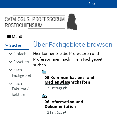
Browsen
Start
Login
direkt zum Inhalt
Menü
Über Fachgebiete browsen
Suche
Hier können Sie die Professoren und
Einfach
Professorinnen nach Ihrem Fachgebiet
Erweitert
suchen.
nach
Fachgebiet
05 Kommunikations- und
Medienwissenschaften
nach
2 Einträge
Fakultät /
Sektion
06 Information und
Dokumentation
2 Einträge