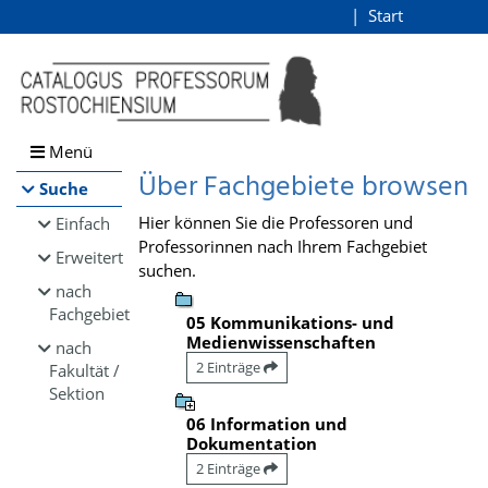
Browsen
Start
Login
direkt zum Inhalt
Menü
Über Fachgebiete browsen
Suche
Hier können Sie die Professoren und
Einfach
Professorinnen nach Ihrem Fachgebiet
Erweitert
suchen.
nach
Fachgebiet
05 Kommunikations- und
Medienwissenschaften
nach
2 Einträge
Fakultät /
Sektion
06 Information und
Dokumentation
2 Einträge