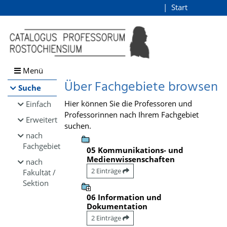
Browsen
Start
Login
direkt zum Inhalt
Menü
Über Fachgebiete browsen
Suche
Hier können Sie die Professoren und
Einfach
Professorinnen nach Ihrem Fachgebiet
Erweitert
suchen.
nach
Fachgebiet
05 Kommunikations- und
Medienwissenschaften
nach
2 Einträge
Fakultät /
Sektion
06 Information und
Dokumentation
2 Einträge