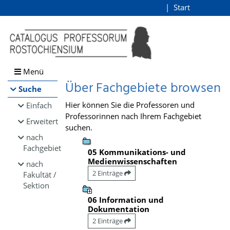
Browsen
Start
Login
direkt zum Inhalt
Menü
Über Fachgebiete browsen
Suche
Hier können Sie die Professoren und
Einfach
Professorinnen nach Ihrem Fachgebiet
Erweitert
suchen.
nach
Fachgebiet
05 Kommunikations- und
Medienwissenschaften
nach
2 Einträge
Fakultät /
Sektion
06 Information und
Dokumentation
2 Einträge