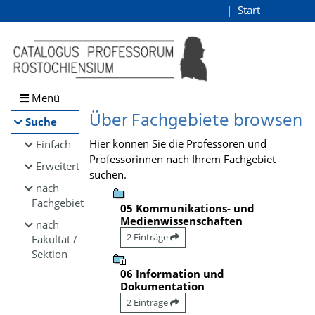
Browsen
Start
Login
direkt zum Inhalt
Menü
Über Fachgebiete browsen
Suche
Hier können Sie die Professoren und
Einfach
Professorinnen nach Ihrem Fachgebiet
Erweitert
suchen.
nach
Fachgebiet
05 Kommunikations- und
Medienwissenschaften
nach
2 Einträge
Fakultät /
Sektion
06 Information und
Dokumentation
2 Einträge