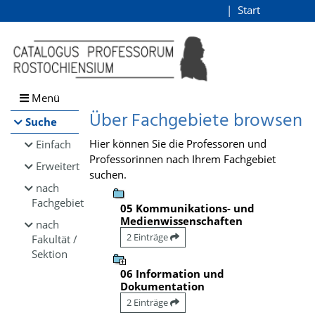
Browsen
Start
Login
direkt zum Inhalt
Menü
Über Fachgebiete browsen
Suche
Hier können Sie die Professoren und
Einfach
Professorinnen nach Ihrem Fachgebiet
Erweitert
suchen.
nach
Fachgebiet
05 Kommunikations- und
Medienwissenschaften
nach
2 Einträge
Fakultät /
Sektion
06 Information und
Dokumentation
2 Einträge