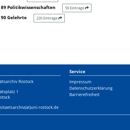
89 Politikwissenschaften
59 Einträge
90 Gelehrte
220 Einträge
Service
ätsarchiv Rostock
Impressum
Datenschutzerklärung
ätsplatz 1
Barrierefreiheit
stock
sitaetsarchiv(at)uni-rostock.de