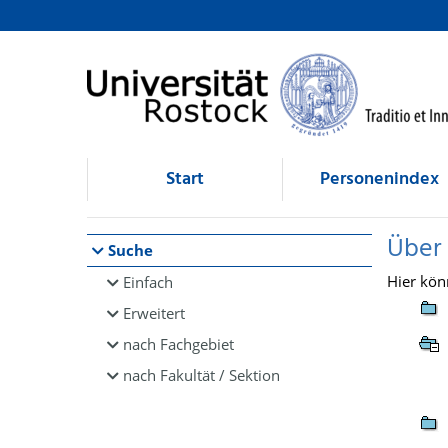
Browsen
direkt zum Inhalt
Start
Personenindex
Über
Suche
Hier kön
Einfach
Erweitert
nach Fachgebiet
nach Fakultät / Sektion