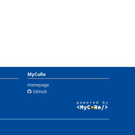
MyCoRe
Homepage
GitHub