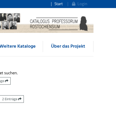
Start
Login
Weitere Kataloge
Über das Projekt
et suchen.
räge
2 Einträge