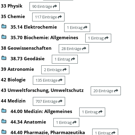
33 Physik
90 Einträge
35 Chemie
117 Einträge
35.14 Elektrochemie
1 Eintrag
35.70 Biochemie: Allgemeines
1 Eintrag
38 Geowissenschaften
28 Einträge
38.73 Geodäsie
1 Eintrag
39 Astronomie
2 Einträge
42 Biologie
135 Einträge
43 Umweltforschung, Umweltschutz
20 Einträge
44 Medizin
707 Einträge
44.00 Medizin: Allgemeines
1 Eintrag
44.34 Anatomie
1 Eintrag
44.40 Pharmazie, Pharmazeutika
1 Eintrag