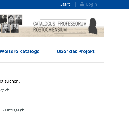
Start
Login
Weitere Kataloge
Über das Projekt
et suchen.
räge
2 Einträge