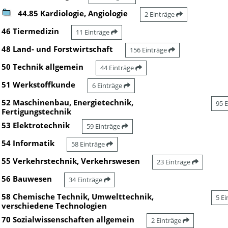
44.85 Kardiologie, Angiologie
2 Einträge
46 Tiermedizin
11 Einträge
48 Land- und Forstwirtschaft
156 Einträge
50 Technik allgemein
44 Einträge
51 Werkstoffkunde
6 Einträge
52 Maschinenbau, Energietechnik,
95 
Fertigungstechnik
53 Elektrotechnik
59 Einträge
54 Informatik
58 Einträge
55 Verkehrstechnik, Verkehrswesen
23 Einträge
56 Bauwesen
34 Einträge
58 Chemische Technik, Umwelttechnik,
5 E
verschiedene Technologien
70 Sozialwissenschaften allgemein
2 Einträge