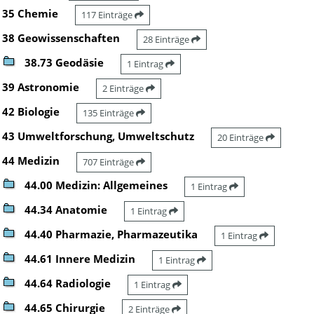
35 Chemie
117 Einträge
38 Geowissenschaften
28 Einträge
38.73 Geodäsie
1 Eintrag
39 Astronomie
2 Einträge
42 Biologie
135 Einträge
43 Umweltforschung, Umweltschutz
20 Einträge
44 Medizin
707 Einträge
44.00 Medizin: Allgemeines
1 Eintrag
44.34 Anatomie
1 Eintrag
44.40 Pharmazie, Pharmazeutika
1 Eintrag
44.61 Innere Medizin
1 Eintrag
44.64 Radiologie
1 Eintrag
44.65 Chirurgie
2 Einträge