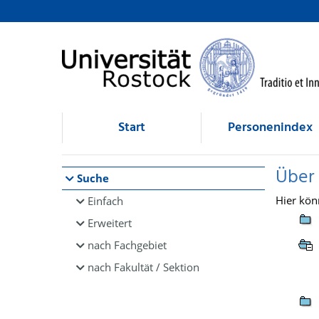
Browsen
direkt zum Inhalt
Start
Personenindex
Über
Suche
Hier kön
Einfach
Erweitert
nach Fachgebiet
nach Fakultät / Sektion