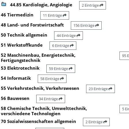
44.85 Kardiologie, Angiologie
2 Einträge
46 Tiermedizin
11 Einträge
48 Land- und Forstwirtschaft
156 Einträge
50 Technik allgemein
44 Einträge
51 Werkstoffkunde
6 Einträge
52 Maschinenbau, Energietechnik,
95 
Fertigungstechnik
53 Elektrotechnik
59 Einträge
54 Informatik
58 Einträge
55 Verkehrstechnik, Verkehrswesen
23 Einträge
56 Bauwesen
34 Einträge
58 Chemische Technik, Umwelttechnik,
5 E
verschiedene Technologien
70 Sozialwissenschaften allgemein
2 Einträge