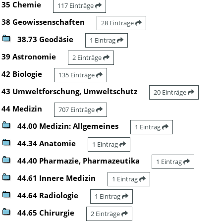
35 Chemie
117 Einträge
38 Geowissenschaften
28 Einträge
38.73 Geodäsie
1 Eintrag
39 Astronomie
2 Einträge
42 Biologie
135 Einträge
43 Umweltforschung, Umweltschutz
20 Einträge
44 Medizin
707 Einträge
44.00 Medizin: Allgemeines
1 Eintrag
44.34 Anatomie
1 Eintrag
44.40 Pharmazie, Pharmazeutika
1 Eintrag
44.61 Innere Medizin
1 Eintrag
44.64 Radiologie
1 Eintrag
44.65 Chirurgie
2 Einträge