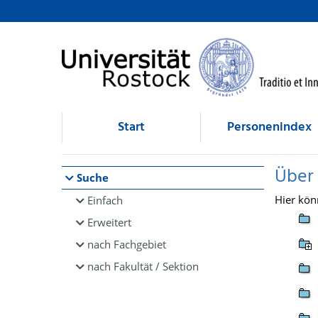
Browsen
direkt zum Inhalt
Start
Personenindex
Über
Suche
Hier kön
Einfach
Erweitert
nach Fachgebiet
nach Fakultät / Sektion