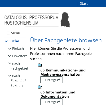
Browsen
Start
Login
direkt zum Inhalt
Menü
Über Fachgebiete browsen
Suche
Hier können Sie die Professoren und
Einfach
Professorinnen nach Ihrem Fachgebiet
Erweitert
suchen.
nach
Fachgebiet
05 Kommunikations- und
Medienwissenschaften
nach
2 Einträge
Fakultät /
Sektion
06 Information und
Dokumentation
2 Einträge