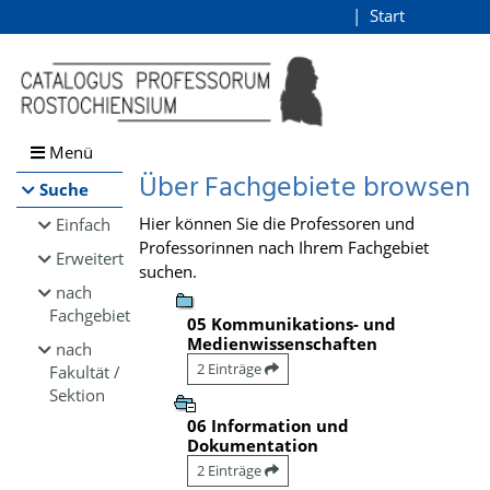
Browsen
Start
Login
direkt zum Inhalt
Menü
Über Fachgebiete browsen
Suche
Hier können Sie die Professoren und
Einfach
Professorinnen nach Ihrem Fachgebiet
Erweitert
suchen.
nach
Fachgebiet
05 Kommunikations- und
Medienwissenschaften
nach
2 Einträge
Fakultät /
Sektion
06 Information und
Dokumentation
2 Einträge