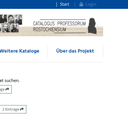
Start
Login
Weitere Kataloge
Über das Projekt
et suchen.
räge
2 Einträge