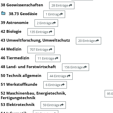
38 Geowissenschaften
28 Einträge
38.73 Geodäsie
1 Eintrag
39 Astronomie
2 Einträge
42 Biologie
135 Einträge
43 Umweltforschung, Umweltschutz
20 Einträge
44 Medizin
707 Einträge
46 Tiermedizin
11 Einträge
48 Land- und Forstwirtschaft
156 Einträge
50 Technik allgemein
44 Einträge
51 Werkstoffkunde
6 Einträge
52 Maschinenbau, Energietechnik,
95 
Fertigungstechnik
53 Elektrotechnik
59 Einträge