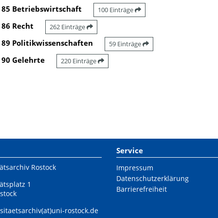
85 Betriebswirtschaft
100 Einträge
86 Recht
262 Einträge
89 Politikwissenschaften
59 Einträge
90 Gelehrte
220 Einträge
Service
ätsarchiv Rostock
Impressum
Datenschutzerklärung
ätsplatz 1
Barrierefreiheit
stock
sitaetsarchiv(at)uni-rostock.de