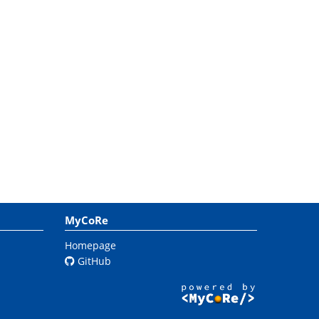
MyCoRe
Homepage
GitHub