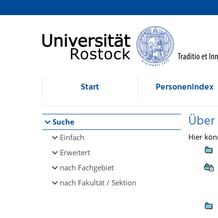
Browsen
direkt zum Inhalt
Start
Personenindex
Über
Suche
Hier kön
Einfach
Erweitert
nach Fachgebiet
nach Fakultät / Sektion