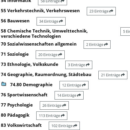
54 Informatik
58 Einträge
55 Verkehrstechnik, Verkehrswesen
23 Einträge
56 Bauwesen
34 Einträge
58 Chemische Technik, Umwelttechnik,
5 E
verschiedene Technologien
70 Sozialwissenschaften allgemein
2 Einträge
71 Soziologie
20 Einträge
73 Ethnologie, Volkskunde
3 Einträge
74 Geographie, Raumordnung, Städtebau
21 Einträge
74.80 Demographie
12 Einträge
76 Sportwissenschaft
14 Einträge
77 Psychologie
26 Einträge
80 Pädagogik
113 Einträge
83 Volkswirtschaft
102 Einträge