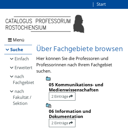
Browsen
Start
Login
direkt zum Inhalt
Menü
Über Fachgebiete browsen
Suche
Hier können Sie die Professoren und
Einfach
Professorinnen nach Ihrem Fachgebiet
Erweitert
suchen.
nach
Fachgebiet
05 Kommunikations- und
Medienwissenschaften
nach
2 Einträge
Fakultät /
Sektion
06 Information und
Dokumentation
2 Einträge