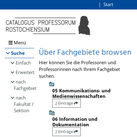
Browsen
Start
Login
direkt zum Inhalt
Menü
Über Fachgebiete browsen
Suche
Hier können Sie die Professoren und
Einfach
Professorinnen nach Ihrem Fachgebiet
Erweitert
suchen.
nach
Fachgebiet
05 Kommunikations- und
Medienwissenschaften
nach
2 Einträge
Fakultät /
Sektion
06 Information und
Dokumentation
2 Einträge