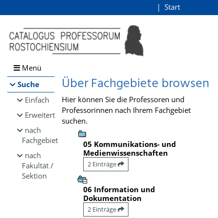
Browsen
Start
Login
direkt zum Inhalt
Menü
Über Fachgebiete browsen
Suche
Hier können Sie die Professoren und
Einfach
Professorinnen nach Ihrem Fachgebiet
Erweitert
suchen.
nach
Fachgebiet
05 Kommunikations- und
Medienwissenschaften
nach
2 Einträge
Fakultät /
Sektion
06 Information und
Dokumentation
2 Einträge