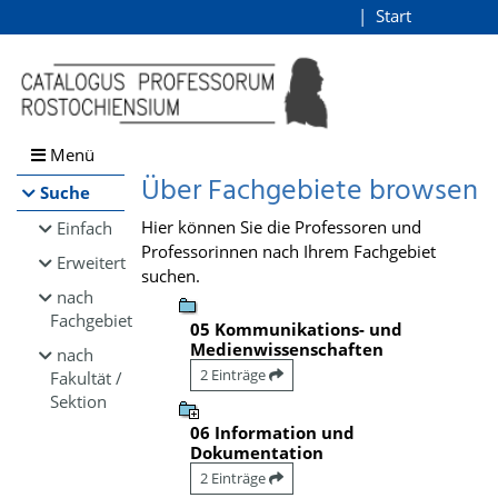
Browsen
Start
Login
direkt zum Inhalt
Menü
Über Fachgebiete browsen
Suche
Hier können Sie die Professoren und
Einfach
Professorinnen nach Ihrem Fachgebiet
Erweitert
suchen.
nach
Fachgebiet
05 Kommunikations- und
Medienwissenschaften
nach
2 Einträge
Fakultät /
Sektion
06 Information und
Dokumentation
2 Einträge