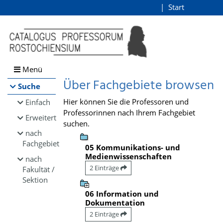
Browsen
Start
Login
direkt zum Inhalt
Menü
Über Fachgebiete browsen
Suche
Hier können Sie die Professoren und
Einfach
Professorinnen nach Ihrem Fachgebiet
Erweitert
suchen.
nach
Fachgebiet
05 Kommunikations- und
Medienwissenschaften
nach
2 Einträge
Fakultät /
Sektion
06 Information und
Dokumentation
2 Einträge