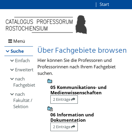
Browsen
Start
Login
direkt zum Inhalt
Menü
Über Fachgebiete browsen
Suche
Hier können Sie die Professoren und
Einfach
Professorinnen nach Ihrem Fachgebiet
Erweitert
suchen.
nach
Fachgebiet
05 Kommunikations- und
Medienwissenschaften
nach
2 Einträge
Fakultät /
Sektion
06 Information und
Dokumentation
2 Einträge