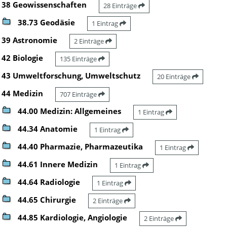
38 Geowissenschaften
28 Einträge
38.73 Geodäsie
1 Eintrag
39 Astronomie
2 Einträge
42 Biologie
135 Einträge
43 Umweltforschung, Umweltschutz
20 Einträge
44 Medizin
707 Einträge
44.00 Medizin: Allgemeines
1 Eintrag
44.34 Anatomie
1 Eintrag
44.40 Pharmazie, Pharmazeutika
1 Eintrag
44.61 Innere Medizin
1 Eintrag
44.64 Radiologie
1 Eintrag
44.65 Chirurgie
2 Einträge
44.85 Kardiologie, Angiologie
2 Einträge