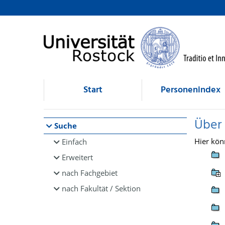
Browsen
direkt zum Inhalt
Start
Personenindex
Über
Suche
Hier kön
Einfach
Erweitert
nach Fachgebiet
nach Fakultät / Sektion