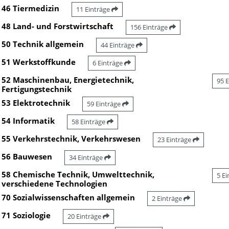
46 Tiermedizin
11 Einträge
48 Land- und Forstwirtschaft
156 Einträge
50 Technik allgemein
44 Einträge
51 Werkstoffkunde
6 Einträge
52 Maschinenbau, Energietechnik,
95 
Fertigungstechnik
53 Elektrotechnik
59 Einträge
54 Informatik
58 Einträge
55 Verkehrstechnik, Verkehrswesen
23 Einträge
56 Bauwesen
34 Einträge
58 Chemische Technik, Umwelttechnik,
5 E
verschiedene Technologien
70 Sozialwissenschaften allgemein
2 Einträge
71 Soziologie
20 Einträge