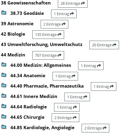
38 Geowissenschaften
28 Einträge
38.73 Geodäsie
1 Eintrag
39 Astronomie
2 Einträge
42 Biologie
135 Einträge
43 Umweltforschung, Umweltschutz
20 Einträge
44 Medizin
707 Einträge
44.00 Medizin: Allgemeines
1 Eintrag
44.34 Anatomie
1 Eintrag
44.40 Pharmazie, Pharmazeutika
1 Eintrag
44.61 Innere Medizin
1 Eintrag
44.64 Radiologie
1 Eintrag
44.65 Chirurgie
2 Einträge
44.85 Kardiologie, Angiologie
2 Einträge