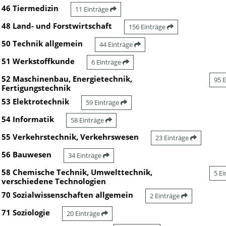
46 Tiermedizin
11 Einträge
48 Land- und Forstwirtschaft
156 Einträge
50 Technik allgemein
44 Einträge
51 Werkstoffkunde
6 Einträge
52 Maschinenbau, Energietechnik,
95 
Fertigungstechnik
53 Elektrotechnik
59 Einträge
54 Informatik
58 Einträge
55 Verkehrstechnik, Verkehrswesen
23 Einträge
56 Bauwesen
34 Einträge
58 Chemische Technik, Umwelttechnik,
5 E
verschiedene Technologien
70 Sozialwissenschaften allgemein
2 Einträge
71 Soziologie
20 Einträge