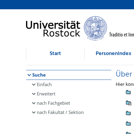
Browsen
direkt zum Inhalt
Start
Personenindex
Über
Suche
Hier kön
Einfach
Erweitert
nach Fachgebiet
nach Fakultät / Sektion