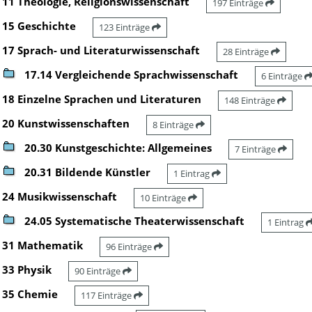
11 Theologie, Religionswissenschaft
197 Einträge
15 Geschichte
123 Einträge
17 Sprach- und Literaturwissenschaft
28 Einträge
17.14 Vergleichende Sprachwissenschaft
6 Einträge
18 Einzelne Sprachen und Literaturen
148 Einträge
20 Kunstwissenschaften
8 Einträge
20.30 Kunstgeschichte: Allgemeines
7 Einträge
20.31 Bildende Künstler
1 Eintrag
24 Musikwissenschaft
10 Einträge
24.05 Systematische Theaterwissenschaft
1 Eintrag
31 Mathematik
96 Einträge
33 Physik
90 Einträge
35 Chemie
117 Einträge