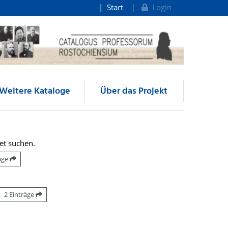
Start
Login
Weitere Kataloge
Über das Projekt
et suchen.
räge
2 Einträge