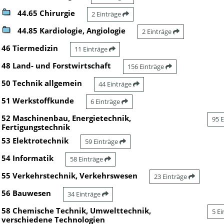
44.65 Chirurgie
2 Einträge
44.85 Kardiologie, Angiologie
2 Einträge
46 Tiermedizin
11 Einträge
48 Land- und Forstwirtschaft
156 Einträge
50 Technik allgemein
44 Einträge
51 Werkstoffkunde
6 Einträge
52 Maschinenbau, Energietechnik,
95 
Fertigungstechnik
53 Elektrotechnik
59 Einträge
54 Informatik
58 Einträge
55 Verkehrstechnik, Verkehrswesen
23 Einträge
56 Bauwesen
34 Einträge
58 Chemische Technik, Umwelttechnik,
5 E
verschiedene Technologien