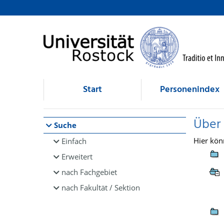
Browsen
direkt zum Inhalt
Start
Personenindex
Über
Suche
Hier kön
Einfach
Erweitert
nach Fachgebiet
nach Fakultät / Sektion