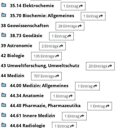
35.14 Elektrochemie
1 Eintrag
35.70 Biochemie: Allgemeines
1 Eintrag
38 Geowissenschaften
28 Einträge
38.73 Geodäsie
1 Eintrag
39 Astronomie
2 Einträge
42 Biologie
135 Einträge
43 Umweltforschung, Umweltschutz
20 Einträge
44 Medizin
707 Einträge
44.00 Medizin: Allgemeines
1 Eintrag
44.34 Anatomie
1 Eintrag
44.40 Pharmazie, Pharmazeutika
1 Eintrag
44.61 Innere Medizin
1 Eintrag
44.64 Radiologie
1 Eintrag