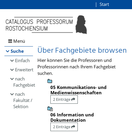
Browsen
Start
Login
direkt zum Inhalt
Menü
Über Fachgebiete browsen
Suche
Hier können Sie die Professoren und
Einfach
Professorinnen nach Ihrem Fachgebiet
Erweitert
suchen.
nach
Fachgebiet
05 Kommunikations- und
Medienwissenschaften
nach
2 Einträge
Fakultät /
Sektion
06 Information und
Dokumentation
2 Einträge