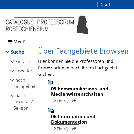
Browsen
Start
Login
direkt zum Inhalt
Menü
Über Fachgebiete browsen
Suche
Hier können Sie die Professoren und
Einfach
Professorinnen nach Ihrem Fachgebiet
Erweitert
suchen.
nach
Fachgebiet
05 Kommunikations- und
Medienwissenschaften
nach
2 Einträge
Fakultät /
Sektion
06 Information und
Dokumentation
2 Einträge