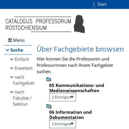
Browsen
Start
Login
direkt zum Inhalt
Menü
Über Fachgebiete browsen
Suche
Hier können Sie die Professoren und
Einfach
Professorinnen nach Ihrem Fachgebiet
Erweitert
suchen.
nach
Fachgebiet
05 Kommunikations- und
Medienwissenschaften
nach
2 Einträge
Fakultät /
Sektion
06 Information und
Dokumentation
2 Einträge