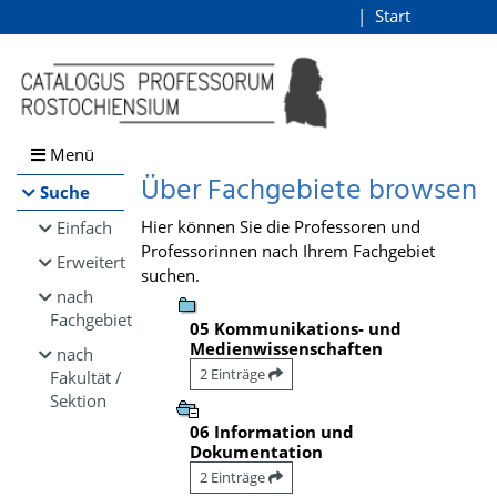
Browsen
Start
Login
direkt zum Inhalt
Menü
Über Fachgebiete browsen
Suche
Hier können Sie die Professoren und
Einfach
Professorinnen nach Ihrem Fachgebiet
Erweitert
suchen.
nach
Fachgebiet
05 Kommunikations- und
Medienwissenschaften
nach
2 Einträge
Fakultät /
Sektion
06 Information und
Dokumentation
2 Einträge