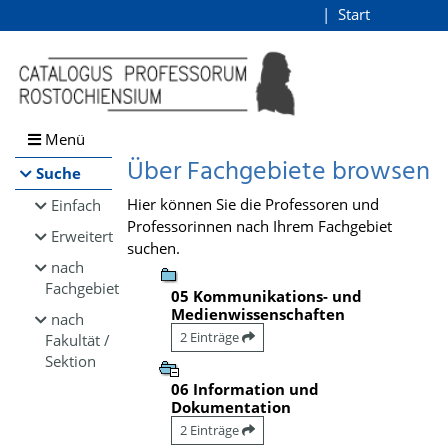
Browsen
Start
Login
direkt zum Inhalt
Menü
Über Fachgebiete browsen
Suche
Hier können Sie die Professoren und
Einfach
Professorinnen nach Ihrem Fachgebiet
Erweitert
suchen.
nach
Fachgebiet
05 Kommunikations- und
Medienwissenschaften
nach
2 Einträge
Fakultät /
Sektion
06 Information und
Dokumentation
2 Einträge