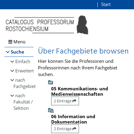
Browsen
Start
Login
direkt zum Inhalt
Menü
Über Fachgebiete browsen
Suche
Hier können Sie die Professoren und
Einfach
Professorinnen nach Ihrem Fachgebiet
Erweitert
suchen.
nach
Fachgebiet
05 Kommunikations- und
Medienwissenschaften
nach
2 Einträge
Fakultät /
Sektion
06 Information und
Dokumentation
2 Einträge