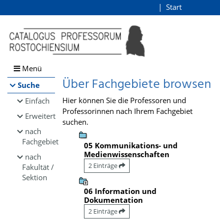
Browsen
Start
Login
direkt zum Inhalt
Menü
Über Fachgebiete browsen
Suche
Hier können Sie die Professoren und
Einfach
Professorinnen nach Ihrem Fachgebiet
Erweitert
suchen.
nach
Fachgebiet
05 Kommunikations- und
Medienwissenschaften
nach
2 Einträge
Fakultät /
Sektion
06 Information und
Dokumentation
2 Einträge