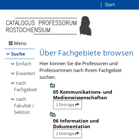
Browsen
Start
Login
direkt zum Inhalt
Menü
Über Fachgebiete browsen
Suche
Hier können Sie die Professoren und
Einfach
Professorinnen nach Ihrem Fachgebiet
Erweitert
suchen.
nach
Fachgebiet
05 Kommunikations- und
Medienwissenschaften
nach
2 Einträge
Fakultät /
Sektion
06 Information und
Dokumentation
2 Einträge