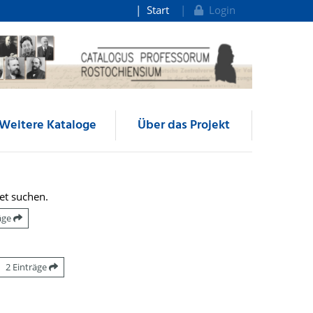
Start
Login
Weitere Kataloge
Über das Projekt
et suchen.
räge
2 Einträge