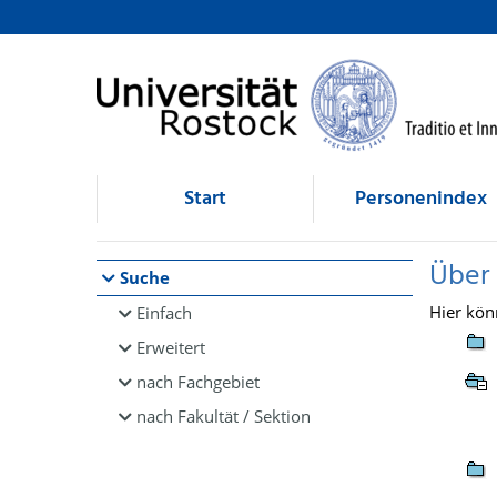
Browsen
direkt zum Inhalt
Start
Personenindex
Über
Suche
Hier kön
Einfach
Erweitert
nach Fachgebiet
nach Fakultät / Sektion