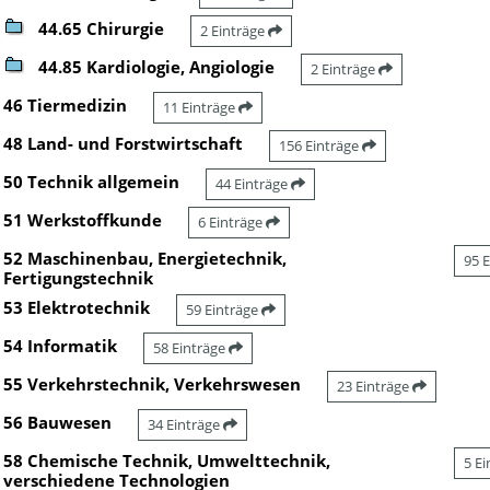
44.65 Chirurgie
2 Einträge
44.85 Kardiologie, Angiologie
2 Einträge
46 Tiermedizin
11 Einträge
48 Land- und Forstwirtschaft
156 Einträge
50 Technik allgemein
44 Einträge
51 Werkstoffkunde
6 Einträge
52 Maschinenbau, Energietechnik,
95 
Fertigungstechnik
53 Elektrotechnik
59 Einträge
54 Informatik
58 Einträge
55 Verkehrstechnik, Verkehrswesen
23 Einträge
56 Bauwesen
34 Einträge
58 Chemische Technik, Umwelttechnik,
5 E
verschiedene Technologien