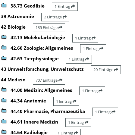
38.73 Geodäsie
1 Eintrag
39 Astronomie
2 Einträge
42 Biologie
135 Einträge
42.13 Molekularbiologie
1 Eintrag
42.60 Zoologie: Allgemeines
1 Eintrag
42.63 Tierphysiologie
1 Eintrag
43 Umweltforschung, Umweltschutz
20 Einträge
44 Medizin
707 Einträge
44.00 Medizin: Allgemeines
1 Eintrag
44.34 Anatomie
1 Eintrag
44.40 Pharmazie, Pharmazeutika
1 Eintrag
44.61 Innere Medizin
1 Eintrag
44.64 Radiologie
1 Eintrag