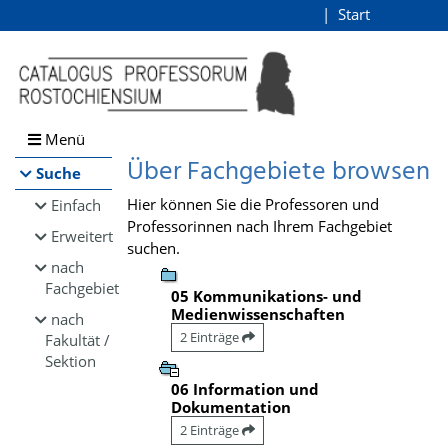
Browsen
Start
Login
direkt zum Inhalt
Menü
Über Fachgebiete browsen
Suche
Hier können Sie die Professoren und
Einfach
Professorinnen nach Ihrem Fachgebiet
Erweitert
suchen.
nach
Fachgebiet
05 Kommunikations- und
Medienwissenschaften
nach
2 Einträge
Fakultät /
Sektion
06 Information und
Dokumentation
2 Einträge