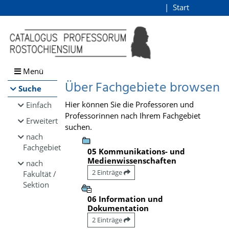
Browsen
Start
Login
direkt zum Inhalt
Menü
Über Fachgebiete browsen
Suche
Hier können Sie die Professoren und
Einfach
Professorinnen nach Ihrem Fachgebiet
Erweitert
suchen.
nach
Fachgebiet
05 Kommunikations- und
Medienwissenschaften
nach
2 Einträge
Fakultät /
Sektion
06 Information und
Dokumentation
2 Einträge