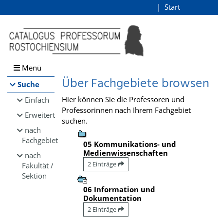
Browsen
Start
Login
direkt zum Inhalt
Menü
Über Fachgebiete browsen
Suche
Hier können Sie die Professoren und
Einfach
Professorinnen nach Ihrem Fachgebiet
Erweitert
suchen.
nach
Fachgebiet
05 Kommunikations- und
Medienwissenschaften
nach
2 Einträge
Fakultät /
Sektion
06 Information und
Dokumentation
2 Einträge