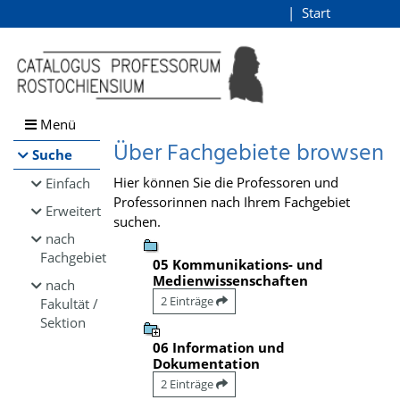
Browsen
Start
Login
direkt zum Inhalt
Menü
Über Fachgebiete browsen
Suche
Hier können Sie die Professoren und
Einfach
Professorinnen nach Ihrem Fachgebiet
Erweitert
suchen.
nach
Fachgebiet
05 Kommunikations- und
Medienwissenschaften
nach
2 Einträge
Fakultät /
Sektion
06 Information und
Dokumentation
2 Einträge