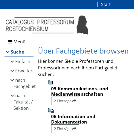
Browsen
Start
Login
direkt zum Inhalt
Menü
Über Fachgebiete browsen
Suche
Hier können Sie die Professoren und
Einfach
Professorinnen nach Ihrem Fachgebiet
Erweitert
suchen.
nach
Fachgebiet
05 Kommunikations- und
Medienwissenschaften
nach
2 Einträge
Fakultät /
Sektion
06 Information und
Dokumentation
2 Einträge