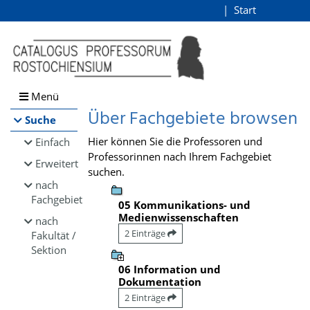
Browsen
Start
Login
direkt zum Inhalt
Menü
Über Fachgebiete browsen
Suche
Hier können Sie die Professoren und
Einfach
Professorinnen nach Ihrem Fachgebiet
Erweitert
suchen.
nach
Fachgebiet
05 Kommunikations- und
Medienwissenschaften
nach
2 Einträge
Fakultät /
Sektion
06 Information und
Dokumentation
2 Einträge