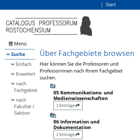
Browsen
Start
Login
direkt zum Inhalt
Menü
Über Fachgebiete browsen
Suche
Hier können Sie die Professoren und
Einfach
Professorinnen nach Ihrem Fachgebiet
Erweitert
suchen.
nach
Fachgebiet
05 Kommunikations- und
Medienwissenschaften
nach
2 Einträge
Fakultät /
Sektion
06 Information und
Dokumentation
2 Einträge