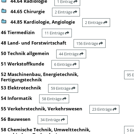
44.64 Radiologie
1 Eintrag
44.65 Chirurgie
2 Einträge
44.85 Kardiologie, Angiologie
2 Einträge
46 Tiermedizin
11 Einträge
48 Land- und Forstwirtschaft
156 Einträge
50 Technik allgemein
44 Einträge
51 Werkstoffkunde
6 Einträge
52 Maschinenbau, Energietechnik,
95 
Fertigungstechnik
53 Elektrotechnik
59 Einträge
54 Informatik
58 Einträge
55 Verkehrstechnik, Verkehrswesen
23 Einträge
56 Bauwesen
34 Einträge
58 Chemische Technik, Umwelttechnik,
5 E