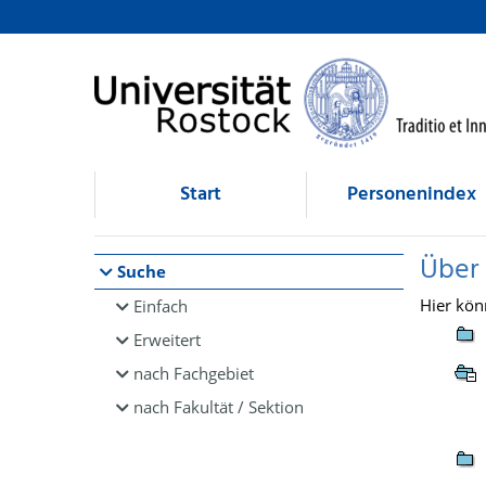
Browsen
direkt zum Inhalt
Start
Personenindex
Über
Suche
Hier kön
Einfach
Erweitert
nach Fachgebiet
nach Fakultät / Sektion