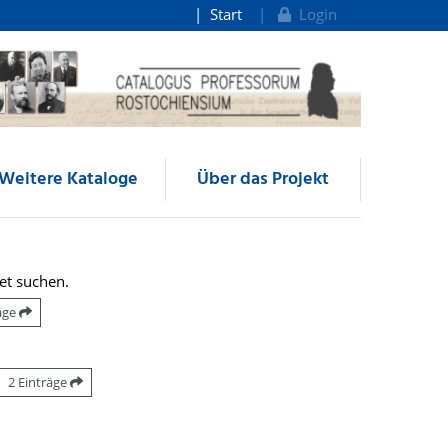
Start
Login
Weitere Kataloge
Über das Projekt
et suchen.
räge
2 Einträge