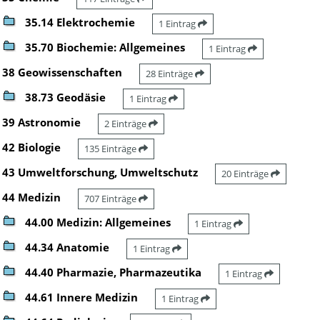
35.14 Elektrochemie
1 Eintrag
35.70 Biochemie: Allgemeines
1 Eintrag
38 Geowissenschaften
28 Einträge
38.73 Geodäsie
1 Eintrag
39 Astronomie
2 Einträge
42 Biologie
135 Einträge
43 Umweltforschung, Umweltschutz
20 Einträge
44 Medizin
707 Einträge
44.00 Medizin: Allgemeines
1 Eintrag
44.34 Anatomie
1 Eintrag
44.40 Pharmazie, Pharmazeutika
1 Eintrag
44.61 Innere Medizin
1 Eintrag