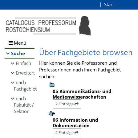
Browsen
Start
Login
direkt zum Inhalt
Menü
Über Fachgebiete browsen
Suche
Hier können Sie die Professoren und
Einfach
Professorinnen nach Ihrem Fachgebiet
Erweitert
suchen.
nach
Fachgebiet
05 Kommunikations- und
Medienwissenschaften
nach
2 Einträge
Fakultät /
Sektion
06 Information und
Dokumentation
2 Einträge