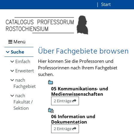
Browsen
Start
Login
direkt zum Inhalt
Menü
Über Fachgebiete browsen
Suche
Hier können Sie die Professoren und
Einfach
Professorinnen nach Ihrem Fachgebiet
Erweitert
suchen.
nach
Fachgebiet
05 Kommunikations- und
Medienwissenschaften
nach
2 Einträge
Fakultät /
Sektion
06 Information und
Dokumentation
2 Einträge