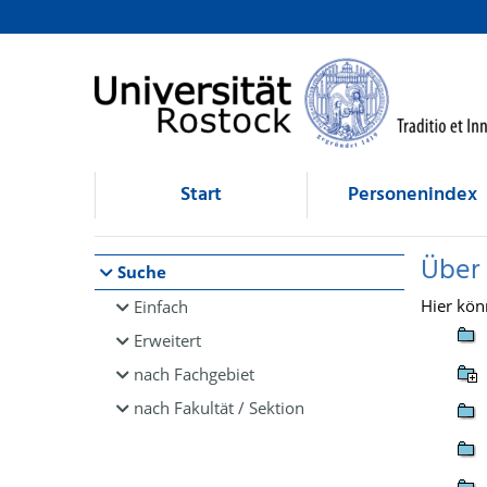
Browsen
direkt zum Inhalt
Start
Personenindex
Über
Suche
Hier kön
Einfach
Erweitert
nach Fachgebiet
nach Fakultät / Sektion