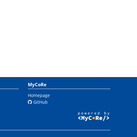
MyCoRe
Homepage
GitHub