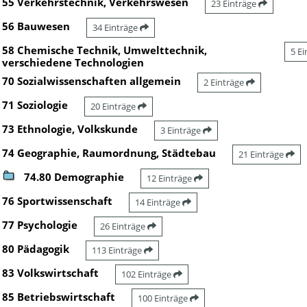
55 Verkehrstechnik, Verkehrswesen
23 Einträge
56 Bauwesen
34 Einträge
58 Chemische Technik, Umwelttechnik,
5 E
verschiedene Technologien
70 Sozialwissenschaften allgemein
2 Einträge
71 Soziologie
20 Einträge
73 Ethnologie, Volkskunde
3 Einträge
74 Geographie, Raumordnung, Städtebau
21 Einträge
74.80 Demographie
12 Einträge
76 Sportwissenschaft
14 Einträge
77 Psychologie
26 Einträge
80 Pädagogik
113 Einträge
83 Volkswirtschaft
102 Einträge
85 Betriebswirtschaft
100 Einträge