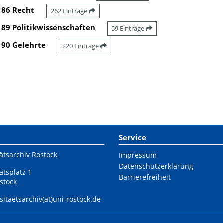
86 Recht
262 Einträge
89 Politikwissenschaften
59 Einträge
90 Gelehrte
220 Einträge
Service
ätsarchiv Rostock
Impressum
Datenschutzerklärung
ätsplatz 1
Barrierefreiheit
stock
sitaetsarchiv(at)uni-rostock.de