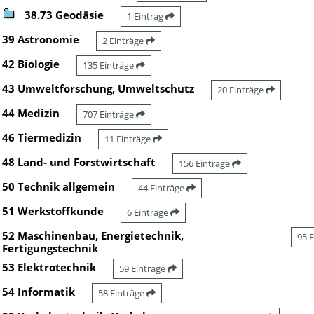
38.73 Geodäsie
1 Eintrag
39 Astronomie
2 Einträge
42 Biologie
135 Einträge
43 Umweltforschung, Umweltschutz
20 Einträge
44 Medizin
707 Einträge
46 Tiermedizin
11 Einträge
48 Land- und Forstwirtschaft
156 Einträge
50 Technik allgemein
44 Einträge
51 Werkstoffkunde
6 Einträge
52 Maschinenbau, Energietechnik,
95 
Fertigungstechnik
53 Elektrotechnik
59 Einträge
54 Informatik
58 Einträge