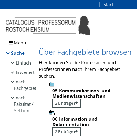
Browsen
Start
Login
direkt zum Inhalt
Menü
Über Fachgebiete browsen
Suche
Hier können Sie die Professoren und
Einfach
Professorinnen nach Ihrem Fachgebiet
Erweitert
suchen.
nach
Fachgebiet
05 Kommunikations- und
Medienwissenschaften
nach
2 Einträge
Fakultät /
Sektion
06 Information und
Dokumentation
2 Einträge