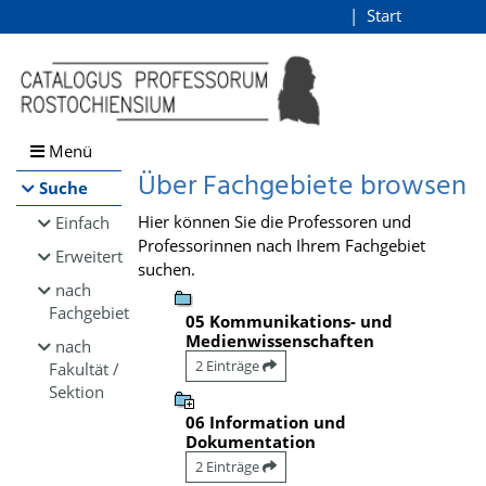
Browsen
Start
Login
direkt zum Inhalt
Menü
Über Fachgebiete browsen
Suche
Hier können Sie die Professoren und
Einfach
Professorinnen nach Ihrem Fachgebiet
Erweitert
suchen.
nach
Fachgebiet
05 Kommunikations- und
Medienwissenschaften
nach
2 Einträge
Fakultät /
Sektion
06 Information und
Dokumentation
2 Einträge