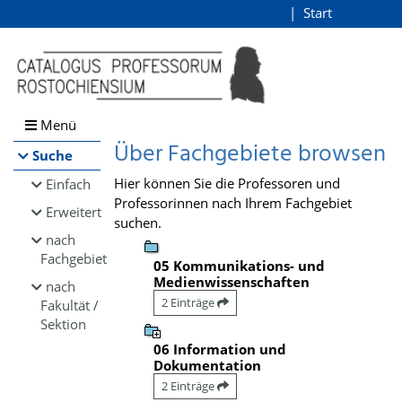
Browsen
Start
Login
direkt zum Inhalt
Menü
Über Fachgebiete browsen
Suche
Hier können Sie die Professoren und
Einfach
Professorinnen nach Ihrem Fachgebiet
Erweitert
suchen.
nach
Fachgebiet
05 Kommunikations- und
Medienwissenschaften
nach
2 Einträge
Fakultät /
Sektion
06 Information und
Dokumentation
2 Einträge