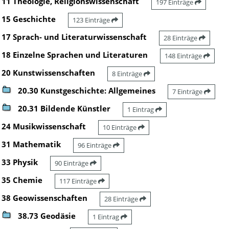
11 Theologie, Religionswissenschaft
197 Einträge
15 Geschichte
123 Einträge
17 Sprach- und Literaturwissenschaft
28 Einträge
18 Einzelne Sprachen und Literaturen
148 Einträge
20 Kunstwissenschaften
8 Einträge
20.30 Kunstgeschichte: Allgemeines
7 Einträge
20.31 Bildende Künstler
1 Eintrag
24 Musikwissenschaft
10 Einträge
31 Mathematik
96 Einträge
33 Physik
90 Einträge
35 Chemie
117 Einträge
38 Geowissenschaften
28 Einträge
38.73 Geodäsie
1 Eintrag