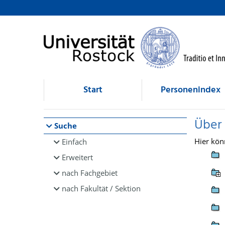
Browsen
direkt zum Inhalt
Start
Personenindex
Über
Suche
Hier kön
Einfach
Erweitert
nach Fachgebiet
nach Fakultät / Sektion