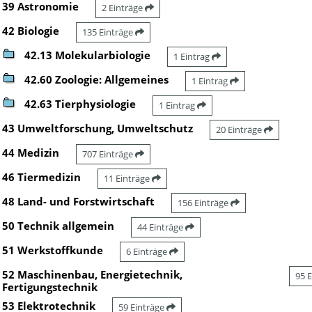
39 Astronomie
2 Einträge
42 Biologie
135 Einträge
42.13 Molekularbiologie
1 Eintrag
42.60 Zoologie: Allgemeines
1 Eintrag
42.63 Tierphysiologie
1 Eintrag
43 Umweltforschung, Umweltschutz
20 Einträge
44 Medizin
707 Einträge
46 Tiermedizin
11 Einträge
48 Land- und Forstwirtschaft
156 Einträge
50 Technik allgemein
44 Einträge
51 Werkstoffkunde
6 Einträge
52 Maschinenbau, Energietechnik,
95 
Fertigungstechnik
53 Elektrotechnik
59 Einträge