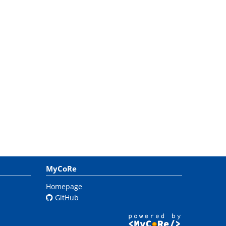
MyCoRe
Homepage
GitHub