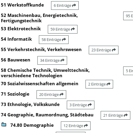
51 Werkstoffkunde
6 Einträge
52 Maschinenbau, Energietechnik,
95 
Fertigungstechnik
53 Elektrotechnik
59 Einträge
54 Informatik
58 Einträge
55 Verkehrstechnik, Verkehrswesen
23 Einträge
56 Bauwesen
34 Einträge
58 Chemische Technik, Umwelttechnik,
5 E
verschiedene Technologien
70 Sozialwissenschaften allgemein
2 Einträge
71 Soziologie
20 Einträge
73 Ethnologie, Volkskunde
3 Einträge
74 Geographie, Raumordnung, Städtebau
21 Einträge
74.80 Demographie
12 Einträge