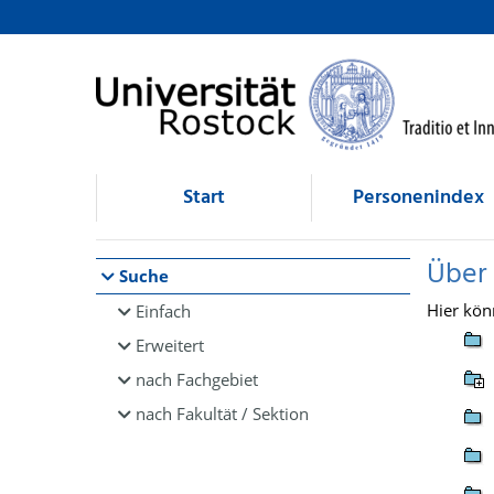
Browsen
direkt zum Inhalt
Start
Personenindex
Über
Suche
Hier kön
Einfach
Erweitert
nach Fachgebiet
nach Fakultät / Sektion