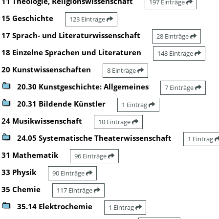
11 Theologie, Religionswissenschaft
197 Einträge
15 Geschichte
123 Einträge
17 Sprach- und Literaturwissenschaft
28 Einträge
18 Einzelne Sprachen und Literaturen
148 Einträge
20 Kunstwissenschaften
8 Einträge
20.30 Kunstgeschichte: Allgemeines
7 Einträge
20.31 Bildende Künstler
1 Eintrag
24 Musikwissenschaft
10 Einträge
24.05 Systematische Theaterwissenschaft
1 Eintrag
31 Mathematik
96 Einträge
33 Physik
90 Einträge
35 Chemie
117 Einträge
35.14 Elektrochemie
1 Eintrag