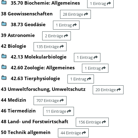
35.70 Biochemie: Allgemeines
1 Eintrag
38 Geowissenschaften
28 Einträge
38.73 Geodäsie
1 Eintrag
39 Astronomie
2 Einträge
42 Biologie
135 Einträge
42.13 Molekularbiologie
1 Eintrag
42.60 Zoologie: Allgemeines
1 Eintrag
42.63 Tierphysiologie
1 Eintrag
43 Umweltforschung, Umweltschutz
20 Einträge
44 Medizin
707 Einträge
46 Tiermedizin
11 Einträge
48 Land- und Forstwirtschaft
156 Einträge
50 Technik allgemein
44 Einträge