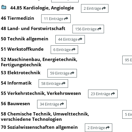
44.85 Kardiologie, Angiologie
2 Einträge
46 Tiermedizin
11 Einträge
48 Land- und Forstwirtschaft
156 Einträge
50 Technik allgemein
44 Einträge
51 Werkstoffkunde
6 Einträge
52 Maschinenbau, Energietechnik,
95 
Fertigungstechnik
53 Elektrotechnik
59 Einträge
54 Informatik
58 Einträge
55 Verkehrstechnik, Verkehrswesen
23 Einträge
56 Bauwesen
34 Einträge
58 Chemische Technik, Umwelttechnik,
5 E
verschiedene Technologien
70 Sozialwissenschaften allgemein
2 Einträge