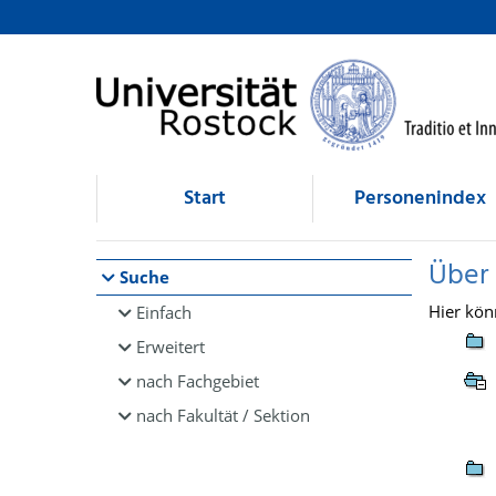
Browsen
direkt zum Inhalt
Start
Personenindex
Über
Suche
Hier kön
Einfach
Erweitert
nach Fachgebiet
nach Fakultät / Sektion