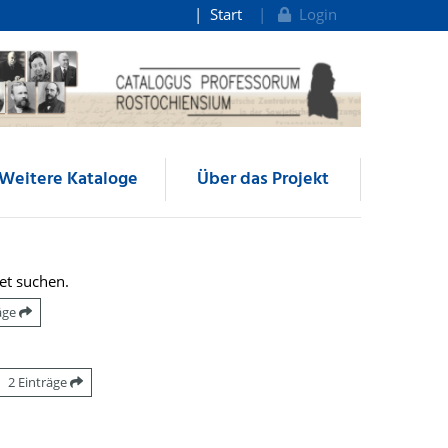
Start
Login
Weitere Kataloge
Über das Projekt
et suchen.
räge
2 Einträge