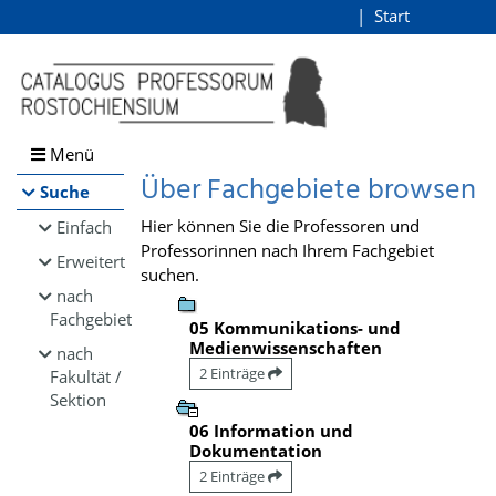
Browsen
Start
Login
direkt zum Inhalt
Menü
Über Fachgebiete browsen
Suche
Hier können Sie die Professoren und
Einfach
Professorinnen nach Ihrem Fachgebiet
Erweitert
suchen.
nach
Fachgebiet
05 Kommunikations- und
Medienwissenschaften
nach
2 Einträge
Fakultät /
Sektion
06 Information und
Dokumentation
2 Einträge