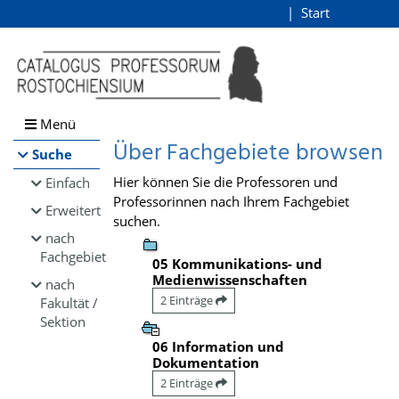
Browsen
Start
Login
direkt zum Inhalt
Menü
Über Fachgebiete browsen
Suche
Hier können Sie die Professoren und
Einfach
Professorinnen nach Ihrem Fachgebiet
Erweitert
suchen.
nach
Fachgebiet
05 Kommunikations- und
Medienwissenschaften
nach
2 Einträge
Fakultät /
Sektion
06 Information und
Dokumentation
2 Einträge