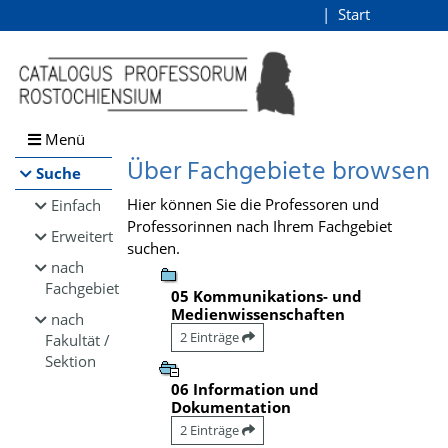
Browsen
Start
Login
direkt zum Inhalt
Menü
Über Fachgebiete browsen
Suche
Hier können Sie die Professoren und
Einfach
Professorinnen nach Ihrem Fachgebiet
Erweitert
suchen.
nach
Fachgebiet
05 Kommunikations- und
Medienwissenschaften
nach
2 Einträge
Fakultät /
Sektion
06 Information und
Dokumentation
2 Einträge